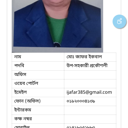
নাম
মোঃ জাফর ইকবাল
পদবি
উপ-সহকারী প্রকৌশলী
অফিস
ওয়েব পোর্টল
ইমেইল
ijafar385
@gmail.com
ফোন (অফিস)
০১৮২০০০৪১৩৯
ইন্টারকম
কক্ষ নম্বর
মোবাইল
০১৭১৮০৫২৮৮৩