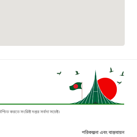
৮
়তা লাইন
০৯
র্মচারী কল্যাণ বোর্ড হটলাইন
০৮৮৮৮৮৮৮
নিয়ন্ত্রণ হটলাইন
১৩
চিত করতে সংশ্লিষ্ট দপ্তর সর্বদা সচেষ্ট।
যন্তরীণ নৌ-পরিবহন হটলাইন
পরিকল্পনা এবং বাস্তবায়ন