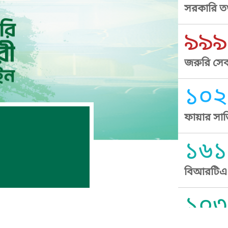
সরকারি তথ
৯৯৯
জরুরি সেব
১০২
ফায়ার সার
১৬১
বিআরটিএ স
১০৩
সুপ্রীম কোর