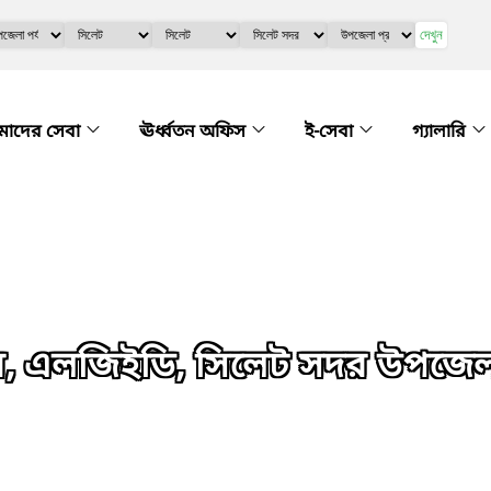
দেখুন
াদের সেবা
ঊর্ধ্বতন অফিস
ই-সেবা
গ্যালারি
য়, এলজিইডি, সিলেট সদর উপজেল