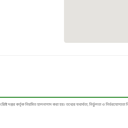
১০৯
শিশু সহায
১৬১
বাংলাদেশ ক
০১৯
মাদকদ্রব্য 
১৬১
ষ্ট দপ্তর কর্তৃক নিয়মিত হালনাগাদ করা হয়। তথ্যের যথার্থতা, নির্ভুলতা ও নির্ভরযোগ্যতা নিশ্
জরুরী অভ্