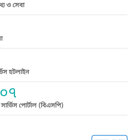
্য ও সেবা
া
্ভিস হটলাইন
০৭
ার্ভিস পোর্টাল (বিএসপি)
্ট হেল্পলাইন