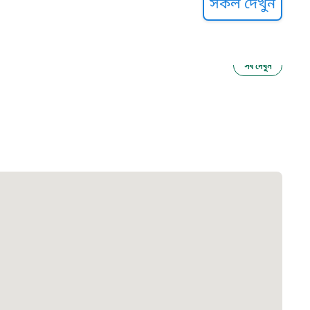
সকল দেখুন
সব দেখুন
ু নির্যাতন প্রতিরোধ
আগাম বার্তা
২২
 সেবা