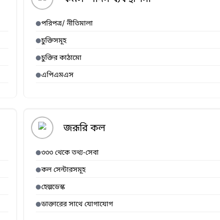
পরিপত্র/ নীতিমালা
চুক্তিসমূহ
চুক্তির কাঠামো
এপিএমএস
জরূরি কল
৩৩৩ থেকে তথ্য-সেবা
কল সেন্টারসমূহ
হেল্পডেস্ক
ডাক্তারের সাথে যোগাযোগ